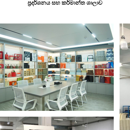
ප්‍රදර්ශනය සහ කර්මාන්ත ශාලාව