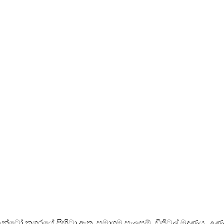
නගරයේ පිහිටා ඇත. සමාගම සැලසුම්, ඩිජිටල් මුද්‍රණය, උණුසුම් මු