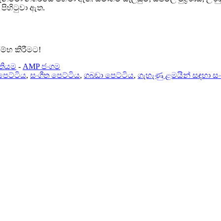
පිහිටුවා ඇත.
ම්භ කිරීමට!
ිතියම
-
AMP ජංගම
පෙට්ටිය
,
සංගීත පෙට්ටිය
,
ගබඩා පෙට්ටිය
,
ගැහැණු ළමයින් සඳහා සං