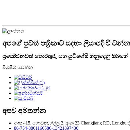
අපගේ පුවත් පත්‍රිකාව සඳහා ලියාපදිංචි වන්න
ප්‍රයෝජනවත් තොරතුරු සහ සුවිශේෂී ගනුදෙනු ඔබගේ 
විමසීම් යවන්න
අපව අමතන්න
අංක 415, ගොඩනැගිල්ල 2, අංක 23 Changjiang RD, Longhu දිස්
86-754-88611665
86-13421897436