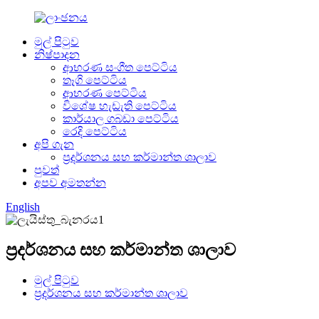
මුල් පිටුව
නිෂ්පාදන
ආභරණ සංගීත පෙට්ටිය
තෑගි පෙට්ටිය
ආභරණ පෙට්ටිය
විශේෂ හැඩැති පෙට්ටිය
කාර්යාල ගබඩා පෙට්ටිය
රෙදි පෙට්ටිය
අපි ගැන
ප්‍රදර්ශනය සහ කර්මාන්ත ශාලාව
පුවත්
අපව අමතන්න
English
ප්‍රදර්ශනය සහ කර්මාන්ත ශාලාව
මුල් පිටුව
ප්‍රදර්ශනය සහ කර්මාන්ත ශාලාව