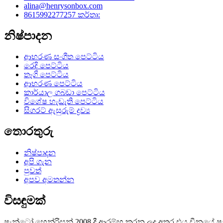
alina@henrysonbox.com
8615992277257 කර්තෘ:
නිෂ්පාදන
ආභරණ සංගීත පෙට්ටිය
රෙදි පෙට්ටිය
තෑගි පෙට්ටිය
ආභරණ පෙට්ටිය
කාර්යාල ගබඩා පෙට්ටිය
විශේෂ හැඩැති පෙට්ටිය
සිගරට් ඇසුරුම් ද්‍රව්‍ය
තොරතුරු
නිෂ්පාදන
අපි ගැන
පුවත්
අපව අමතන්න
විසඳුමක්
ෂැන්ටෝ හෙන්රිසන් 2008 දී ආරම්භ කරන ලද අතර එය චීනයේ ෂැන්ටෝ 