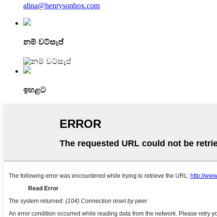
alina@henrysonbox.com
නම් වට්සැප්
ඉහළට