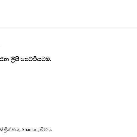
එන ලිපි පෙට්ටියටම.
ත්‍රික්කය, Shantou, චීනය