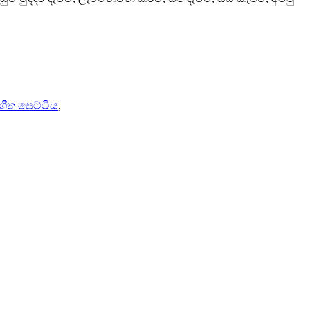
ගීත පෙට්ටිය
,