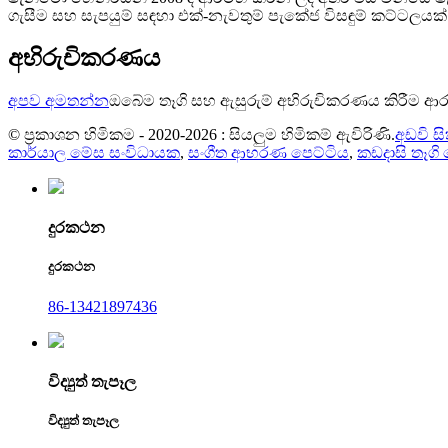
ගැසීම සහ සැපයුම් සඳහා එක්-නැවතුම් පැකේජ විසඳුම් කට්ටලයක් 
අභිරුචිකරණය
අපව අමතන්න
ඔබේම තෑගි සහ ඇසුරුම් අභිරුචිකරණය කිරීම ආර
© ප්‍රකාශන හිමිකම - 2020-2026 : සියලුම හිමිකම් ඇවිරිණි.
අඩවි ස
කාර්යාල මේස සංවිධායක
,
සංගීත ආභරණ පෙට්ටිය
,
කඩදාසි තෑගි 
දුරකථන
දුරකථන
86-13421897436
විද්‍යුත් තැපෑල
විද්‍යුත් තැපෑල