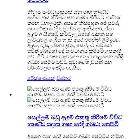
නිවාස සංවිධායකයක් යනු ගෘහ භාණ්ඩ
සංවිධානය කිරීමට සහ ගබඩා කිරීමට භාවිතා
කරන බහාලුමකි. අපගේ නිෂ්පාදන අළු පුවරු
සහ රේඛා රෙදි වලින් සාදා ඇති අතර, ඒවා
ඇඳුම් ආයිත්තම් කට්ටල, පොත් රාක්ක සහ
ලාච්චුවල තැබිය හැකි අතර එමඟින් ලිපි ද්‍රව්‍ය,
ඇඳුම්, රූපලාවන්‍ය ද්‍රව්‍ය, සෙල්ලම් බඩු සහ
තවත් බොහෝ දේ සංවිධානය කිරීමට උපකාරී
වේ. විවිධ ගබඩා අවශ්‍යතාවලට ගැලපෙන පරිදි
ගබඩා පෙට්ටි විවිධ ප්‍රමාණ, හැඩයන් සහ
වර්ණවලට බෙදිය හැකිය.
පරීක්ෂණයක්
විස්තර
සෙල්ලම් බඩු ඇඳුම් එකතු කිරීමේ විවිධ
භාණ්ඩ සඳහා ගෘහ රෙදි ගබඩා පෙට්ටි
අපගේ ගෘහ රෙදි පෙට්ටි ගබඩා පෙට්ටිය නවීන