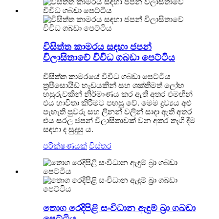
විසිත්ත කාමරය සඳහා ජපන්
විලාසිතාවේ විවිධ ගබඩා පෙට්ටිය
විසිත්ත කාමරයේ විවිධ ගබඩා පෙට්ටිය
ත්‍රපීසොයිඩ් හැඩයකින් සහ ශක්තිමත් ලෝහ
හසුරුවකින් නිර්මාණය කර ඇති අතර එමඟින්
එය භාවිතා කිරීමට පහසු වේ. මෙම ද්‍රව්‍යය අළු
පැහැති පුවරු සහ ලිනන් වලින් සාදා ඇති අතර
එය සරල ජපන් විලාසිතාවක් වන අතර තෑගි දීම
සඳහා ද සුදුසු ය.
පරීක්ෂණයක්
විස්තර
තොග රෙදිපිළි සංවිධාන ඇඳුම් බ්‍රා ගබඩා
පෙට්ටිය