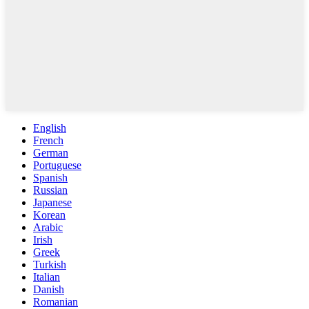
English
French
German
Portuguese
Spanish
Russian
Japanese
Korean
Arabic
Irish
Greek
Turkish
Italian
Danish
Romanian