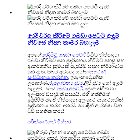
රෙදි වර්ග කිරීමේ ගබඩා පෙට්ටි ඇඳුම්
නිවසේ නිදන කාමර බහාලුම
අපගේ
රෙදිපිළි ගබඩා පෙට්ටි
විවිධ නිෂ්පාදන
ගබඩා කිරීමට සහ ප්‍රදර්ශනය කිරීමට පහසු සහ
ආකර්ශනීය ක්‍රමයක් සැපයීම සඳහා නිර්මාණය
කර ඇත. ඔබට අවශ්‍යද යන්න
ආභරණ
සංවිධානය කරන්න
, ඉලෙක්ට්‍රොනික
උපකරණ,
රූපලාවන්‍ය ද්‍රව්‍ය,
ලිපි ද්‍රව්‍ය හෝ ඇඳුම්
පැළඳුම්, මෙය
ගබඩා පෙට්ටිය
ප්‍රායෝගික හා
අලංකාර විසඳුමක් සපයයි. එහි ශක්තිමත්
ඉදිකිරීම් ඔබේ නිෂ්පාදන අලංකාර ආකාරයකින්
ප්‍රදර්ශනය කරන අතරම හොඳින් ආරක්ෂා වන
බව සහතික කරයි.
පරීක්ෂණයක්
විස්තර