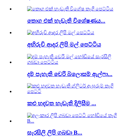
තොග එක් හැඩැති විශේෂණය...
අභිරුචි ආදර ලිපි මල් පෙට්ටිය
දම් පැහැති චෙරි බ්ලොසම් ඇල්ෆා...
කළු හදවත හැඩැති දිලිසීම ...
සැරසිලි ලිපි ගබඩා B...