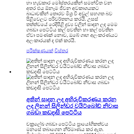
හා හැඩකාර මෝස්තරයකින් සමන්විත වන
අතර එය ඕනෑම ජීවන අවකාශයකට
බාධාවකින් තොරව මිශ්‍ර වී අවුල් සහගත බව
පිළිවෙලට පරිවර්තනය කරයි. උසස්
තත්ත්වයේ රෙදිපිළි ද්‍රව්‍ය වලින් සාදන ලද මෙම
ගබඩා පෙට්ටිය කල් පවතින හා කල් පවතින
ඒවා පමණක් නොව, ඔබේ ගෘහ අලංකරණයට
අලංකාරයක් ද එක් කරයි.
පරීක්ෂණයක්
විස්තර
අතින් සාදන ලද අභිරුචිකරණය කරන
ලද ලිනන් සිලින්ඩර වයිට්බෝඩ් නිවාස
ගබඩා කඩදාසි පෙට්ටිය
චක්‍රලේඛ ගබඩා පෙට්ටිය ප්‍රායෝගිකත්වය
මනසේ තබාගෙන නිර්මාණය කර ඇත.