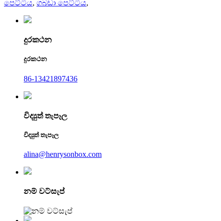
පෙට්ටිය
,
ගබඩා පෙට්ටිය
,
දුරකථන
දුරකථන
86-13421897436
විද්‍යුත් තැපෑල
විද්‍යුත් තැපෑල
alina@henrysonbox.com
නම් වට්සැප්