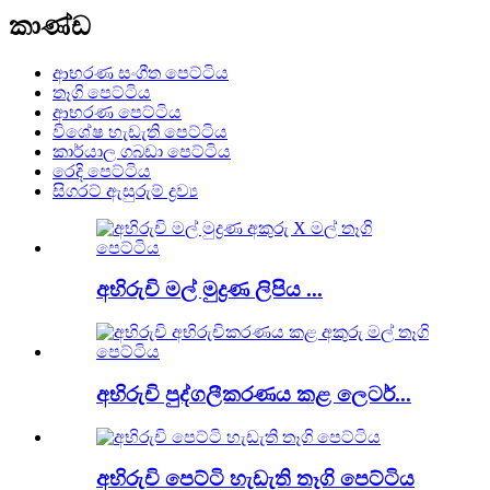
කාණ්ඩ
ආභරණ සංගීත පෙට්ටිය
තෑගි පෙට්ටිය
ආභරණ පෙට්ටිය
විශේෂ හැඩැති පෙට්ටිය
කාර්යාල ගබඩා පෙට්ටිය
රෙදි පෙට්ටිය
සිගරට් ඇසුරුම් ද්‍රව්‍ය
අභිරුචි මල් මුද්‍රණ ලිපිය ...
අභිරුචි පුද්ගලීකරණය කළ ලෙටර්...
අභිරුචි පෙට්ටි හැඩැති තෑගි පෙට්ටිය