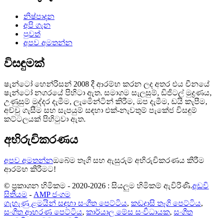
නිෂ්පාදන
අපි ගැන
පුවත්
අපව අමතන්න
විසඳුමක්
ෂැන්ටෝ හෙන්රිසන් 2008 දී ආරම්භ කරන ලද අතර එය චීනයේ
ෂැන්ටෝ නගරයේ පිහිටා ඇත. සමාගම සැලසුම්, ඩිජිටල් මුද්‍රණය,
උණුසුම් මුද්දර දැමීම, ලැමිෙන්ටින් කිරීම, ඔප දැමීම, ඩයි කැපීම,
අච්චු ගැසීම සහ සැපයුම් සඳහා එක්-නැවතුම් පැකේජ විසඳුම්
කට්ටලයක් පිහිටුවා ඇත.
අභිරුචිකරණය
අපව අමතන්න
ඔබේම තෑගි සහ ඇසුරුම් අභිරුචිකරණය කිරීම
ආරම්භ කිරීමට!
© ප්‍රකාශන හිමිකම - 2020-2026 : සියලුම හිමිකම් ඇවිරිණි.
අඩවි
සිතියම
-
AMP ජංගම
ගැහැණු ළමයින් සඳහා සංගීත පෙට්ටිය
,
කඩදාසි තෑගි පෙට්ටිය
,
සංගීත ආභරණ පෙට්ටිය
,
කාර්යාල මේස සංවිධායක
,
සංගීත