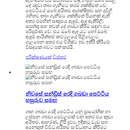
ඇති අතර එය ස්පර්ශයට මෘදු නමුත් ඔබේ සියලු
දේ රඳවා තබා ගැනීමට තරම් ශක්තිමත් වේ.
පෙට්ටියේ ඔබේ අයිතම ආරක්ෂිතව සහ දූවිලි
රහිතව තබා ගැනීමට ශක්තිමත් පියනක් ඇති
අතර එමඟින් සෘතුමය ඇඳුම්, ඇඳ ඇතිරිලි,
සපත්තු සහ තවත් දේ ගබඩා කිරීම සඳහා එය
පරිපූර්ණ වේ. එය ඔබේ ඇඳ යට හෝ ඔබේ
ඇඳුම් ආයිත්තම් කට්ටලයේ පිළිවෙලට
ගැලපෙන අතර එය විශිෂ්ට ඉඩ ඉතිරි කිරීමේ
විසඳුමක් බවට පත් කරයි.
පරීක්ෂණයක්
විස්තර
නිවසේ සන්ඩ්‍රීස් රෙදි ගබඩා පෙට්ටිය
හසුරුව සමඟ
ගෘහ ගබඩා රෙදි පෙට්ටිය යනු ප්‍රායෝගික හා
ලස්සන ගබඩා මෙවලමක් වන අතර එය කුඩා
අයිතම, ආභරණ, ලිපි ද්‍රව්‍ය, ඉඳිකටු වැඩ සහ
අනෙකුත් විවිධ අයිතම සංවිධානය කිරීමට