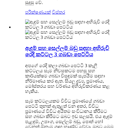
සුදුසු වේ.
පරීක්ෂණයක්
විස්තර
ඇඳුම් සහ සෙල්ලම් බඩු සඳහා අභිරුචි
රෙදි කට්ටල 3 ගබඩා පෙට්ටිය
අපගේ රෙදි කලා ගබඩා පෙට්ටි 3 කෑලි
කට්ටලය සෑම නිවසකටම පහසු සහ
කාර්යක්ෂම ගබඩා විසඳුමක් සැපයීම සඳහා
නිර්මාණය කර ඇත. සියලු ද්‍රව්‍ය, ප්‍රමාණය,
මෝස්තරය සහ වර්ණය අභිරුචිකරණය කළ
හැකිය.
සෑම කට්ටලයකම විවිධ ප්‍රමාණයේ ගබඩා
පෙට්ටි තුනක් ඇතුළත් වන අතර, විවිධ
ප්‍රමාණයේ විවිධ අයිතම සංවිධානය කිරීමට
සහ ගබඩා කිරීමට ඔබට ඉඩ සලසයි. එය ඇඳුම්
පැළඳුම්, උපාංග, සෙල්ලම් බඩු, පොත් හෝ
වෙනත් ඕනෑම ගෘහ භාණ්ඩ වේවා, ඔබට මෙම