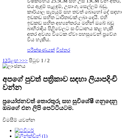
විෂ්කම්භය 25.5CM සහ උස 13CM වන අතර,
එය ඇඳුම් පැළඳුම්, උපාංග, සෙල්ලම් බඩු,
කාර්යාල සැපයුම් සහ තවත් බොහෝ දේ සඳහා
ඉඩකඩ සහිත ධාරිතාවක් ලබා දෙයි. එහි
ඉඩකඩ සහිත අභ්‍යන්තරය මඟින් ඔබේ බඩු
බාහිරාදිය පිළිවෙලට සංවිධානය කළ හැකි
අතර අවශ්‍ය විටෙක ඒවා පහසුවෙන් ප්‍රවේශ
විය හැකිය.
පරීක්ෂණයක්
විස්තර
1
2
ඊළඟ >
>>
පිටුව 1 / 2
අපගේ පුවත් පත්‍රිකාව සඳහා ලියාපදිංචි
වන්න
ප්‍රයෝජනවත් තොරතුරු සහ සුවිශේෂී ගනුදෙනු
ඔබගේ එන ලිපි පෙට්ටියටම.
විමසීම් යවන්න