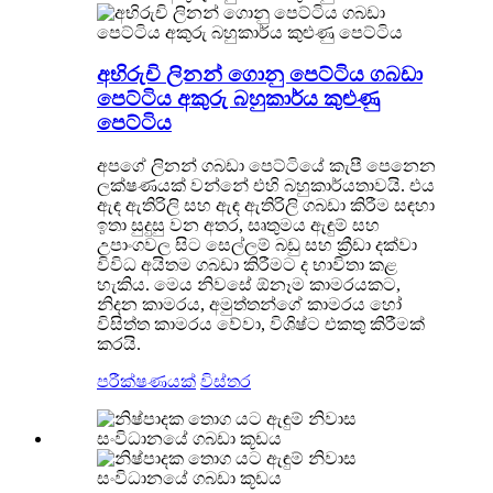
අභිරුචි ලිනන් ගොනු පෙට්ටිය ගබඩා
පෙට්ටිය අකුරු බහුකාර්ය කුළුණු
පෙට්ටිය
අපගේ ලිනන් ගබඩා පෙට්ටියේ කැපී පෙනෙන
ලක්ෂණයක් වන්නේ එහි බහුකාර්යතාවයි. එය
ඇඳ ඇතිරිලි සහ ඇඳ ඇතිරිලි ගබඩා කිරීම සඳහා
ඉතා සුදුසු වන අතර, සෘතුමය ඇඳුම් සහ
උපාංගවල සිට සෙල්ලම් බඩු සහ ක්‍රීඩා දක්වා
විවිධ අයිතම ගබඩා කිරීමට ද භාවිතා කළ
හැකිය. මෙය නිවසේ ඕනෑම කාමරයකට,
නිදන කාමරය, අමුත්තන්ගේ කාමරය හෝ
විසිත්ත කාමරය වේවා, විශිෂ්ට එකතු කිරීමක්
කරයි.
පරීක්ෂණයක්
විස්තර