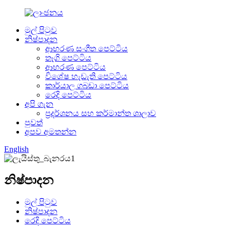
මුල් පිටුව
නිෂ්පාදන
ආභරණ සංගීත පෙට්ටිය
තෑගි පෙට්ටිය
ආභරණ පෙට්ටිය
විශේෂ හැඩැති පෙට්ටිය
කාර්යාල ගබඩා පෙට්ටිය
රෙදි පෙට්ටිය
අපි ගැන
ප්‍රදර්ශනය සහ කර්මාන්ත ශාලාව
පුවත්
අපව අමතන්න
English
නිෂ්පාදන
මුල් පිටුව
නිෂ්පාදන
රෙදි පෙට්ටිය