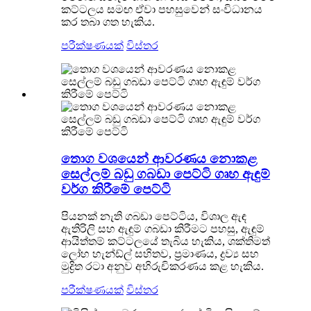
කට්ටලය සමඟ ඒවා පහසුවෙන් සංවිධානය
කර තබා ගත හැකිය.
පරීක්ෂණයක්
විස්තර
තොග වශයෙන් ආවරණය නොකළ
සෙල්ලම් බඩු ගබඩා පෙට්ටි ගෘහ ඇඳුම්
වර්ග කිරීමේ පෙට්ටි
පියනක් නැති ගබඩා පෙට්ටිය, විශාල ඇඳ
ඇතිරිලි සහ ඇඳුම් ගබඩා කිරීමට පහසු, ඇඳුම්
ආයිත්තම් කට්ටලයේ තැබිය හැකිය, ශක්තිමත්
ලෝහ හැන්ඩ්ල් සහිතව, ප්‍රමාණය, ද්‍රව්‍ය සහ
මුද්‍රිත රටා අනුව අභිරුචිකරණය කළ හැකිය.
පරීක්ෂණයක්
විස්තර