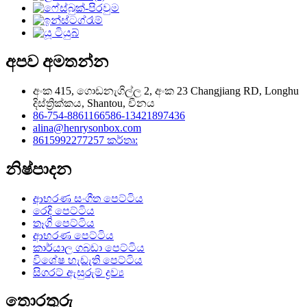
අපව අමතන්න
අංක 415, ගොඩනැගිල්ල 2, අංක 23 Changjiang RD, Longhu
දිස්ත්‍රික්කය, Shantou, චීනය
86-754-88611665
86-13421897436
alina@henrysonbox.com
8615992277257 කර්තෘ:
නිෂ්පාදන
ආභරණ සංගීත පෙට්ටිය
රෙදි පෙට්ටිය
තෑගි පෙට්ටිය
ආභරණ පෙට්ටිය
කාර්යාල ගබඩා පෙට්ටිය
විශේෂ හැඩැති පෙට්ටිය
සිගරට් ඇසුරුම් ද්‍රව්‍ය
තොරතුරු