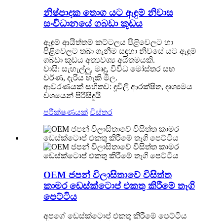
නිෂ්පාදක තොග යට ඇඳුම් නිවාස
සංවිධානයේ ගබඩා කූඩය
ඇඳුම් ආයිත්තම් කට්ටලය පිළිවෙලට හා
පිළිවෙලට තබා ගැනීම සඳහා නිවසේ යට ඇඳුම්
ගබඩා කූඩය අත්‍යවශ්‍ය අයිතමයකි.
වාසි: සැහැල්ලු, මෘදු, විවිධ මෝස්තර සහ
වර්ණ, දැරිය හැකි මිල.
ආවරණයක් සහිතව: දූවිලි ආරක්ෂිත, දෘශ්‍යමය
වශයෙන් පිරිසිදුයි
පරීක්ෂණයක්
විස්තර
OEM ජපන් විලාසිතාවේ විසිත්ත
කාමර ඩෙස්ක්ටොප් එකතු කිරීමේ තෑගි
පෙට්ටිය
අපගේ ඩෙස්ක්ටොප් එකතු කිරීමේ පෙට්ටිය